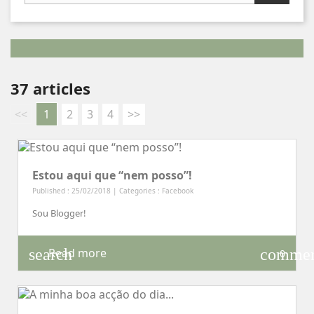
37 articles
<<
1
2
3
4
>>
Estou aqui que “nem posso”!
Published : 25/02/2018 | Categories :
Facebook
Sou Blogger!
search
comme
Read more
0