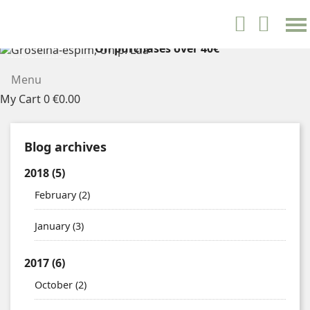
settings


English
On purchases over 40€
FREE SHIPPING
Menu
My Cart
0
€0.00
Blog archives
2018
(5)
February
(2)
January
(3)
2017
(6)
October
(2)