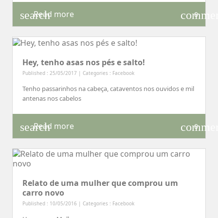
search
comme
Read more
0
Hey, tenho asas nos pés e salto!
Published : 25/05/2017 | Categories :
Facebook
Tenho passarinhos na cabeça, cataventos nos ouvidos e mil
antenas nos cabelos
search
comme
Read more
0
Relato de uma mulher que comprou um
carro novo
Published : 10/05/2016 | Categories :
Facebook