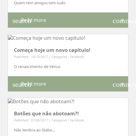
Quem tem amigos tem tudo
search
comme
Read more
0
Começa hoje um novo capítulo!
Published : 10/10/2017 | Categories :
Facebook
O renascimento de Vénus
search
comme
Read more
0
Botões que não abotoam?!
Published : 07/08/2017 | Categories :
Facebook
Não lembra ao Diabo...