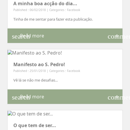
A minha boa acção do dia...
Published : 06/02/2018 | Categories :
Facebook
Tinha de me sentar para fazer esta publicação.
search
comme
Read more
0
Manifesto ao S. Pedro!
Published : 25/01/2018 | Categories :
Facebook
Vê lá se não me desafias...
search
comme
Read more
0
O que tem de ser...