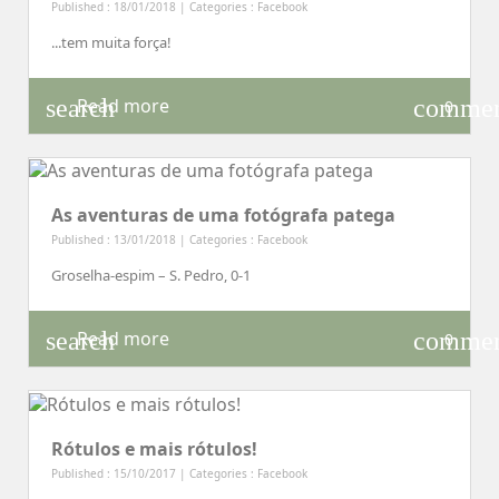
Published : 18/01/2018 | Categories :
Facebook
...tem muita força!
search
comme
Read more
0
As aventuras de uma fotógrafa patega
Published : 13/01/2018 | Categories :
Facebook
Groselha-espim – S. Pedro, 0-1
search
comme
Read more
0
Rótulos e mais rótulos!
Published : 15/10/2017 | Categories :
Facebook