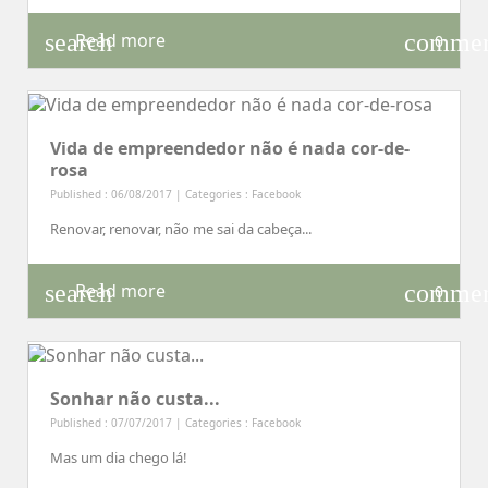
search
comme
Read more
0
Vida de empreendedor não é nada cor-de-
rosa
Published : 06/08/2017 | Categories :
Facebook
Renovar, renovar, não me sai da cabeça...
search
comme
Read more
0
Sonhar não custa...
Published : 07/07/2017 | Categories :
Facebook
Mas um dia chego lá!