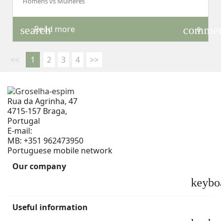
Homens vs Mulheres
search
comme
Read more
0
<<
1
2
3
4
>>
Rua da Agrinha, 47
4715-157 Braga,
Portugal
E-mail:
geral@groselha-espim.com
MB:
+351 962473950
Portuguese mobile network
Our company
keybo
Useful information