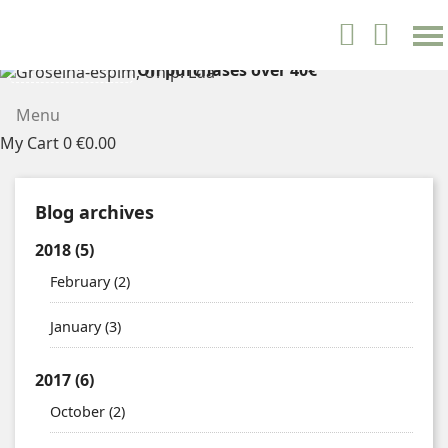
settings


English
On purchases over 40€
FREE SHIPPING
Menu
My Cart
0
€0.00
Blog archives
2018
(5)
February
(2)
January
(3)
2017
(6)
October
(2)