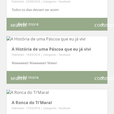
Published : 22/04/2016 | Categories :
Facebook
Todos os dias deviam ser assim
search
comme
Read more
0
A História de uma Páscoa que eu já vivi
Published : 19/03/2016 | Categories :
Facebook
Maaaaaias! Maaaaaias! Maias!
search
comme
Read more
0
A Ronca do Ti'Maral
Published : 17/03/2016 | Categories :
Facebook