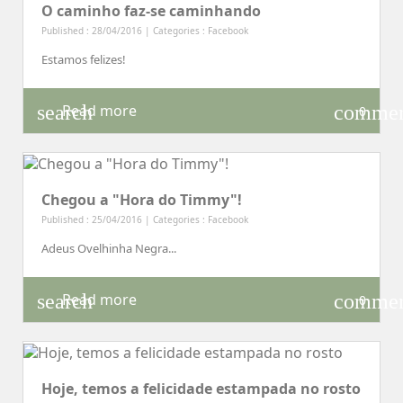
O caminho faz-se caminhando
Published : 28/04/2016 | Categories :
Facebook
Estamos felizes!
search
comme
Read more
0
Chegou a "Hora do Timmy"!
Published : 25/04/2016 | Categories :
Facebook
Adeus Ovelhinha Negra...
search
comme
Read more
0
Hoje, temos a felicidade estampada no rosto