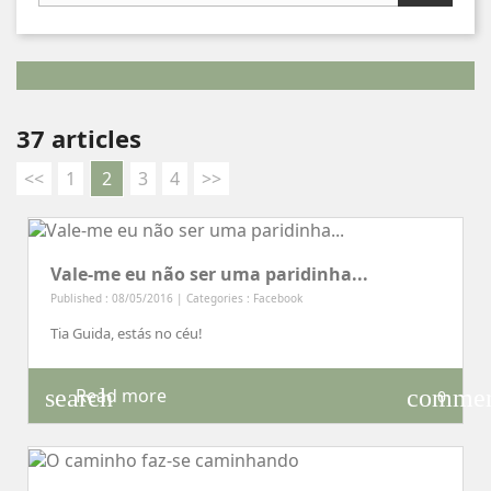
37 articles
<<
1
2
3
4
>>
Vale-me eu não ser uma paridinha...
Published : 08/05/2016 | Categories :
Facebook
Tia Guida, estás no céu!
search
comme
Read more
0