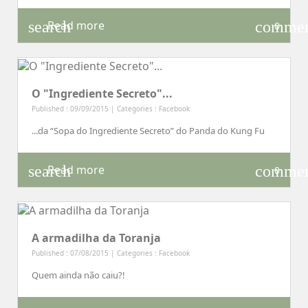
search
comme
Read more
0
O "Ingrediente Secreto"...
Published : 09/09/2015 | Categories :
Facebook
...da “Sopa do Ingrediente Secreto” do Panda do Kung Fu
search
comme
Read more
0
A armadilha da Toranja
Published : 07/08/2015 | Categories :
Facebook
Quem ainda não caiu?!