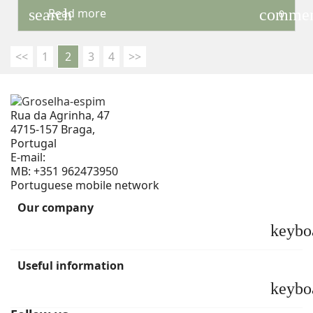
search
comme
Read more
0
<<
1
2
3
4
>>
Rua da Agrinha, 47
4715-157 Braga,
Portugal
E-mail:
geral@groselha-espim.com
MB:
+351 962473950
Portuguese mobile network
Our company
keybo
Useful information
keybo