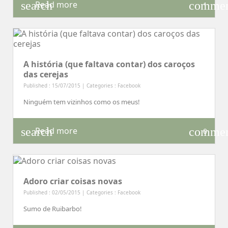
search
comme
Read more
1
A história (que faltava contar) dos caroços
das cerejas
Published : 15/07/2015 | Categories :
Facebook
Ninguém tem vizinhos como os meus!
search
comme
Read more
0
Adoro criar coisas novas
Published : 02/05/2015 | Categories :
Facebook
Sumo de Ruibarbo!