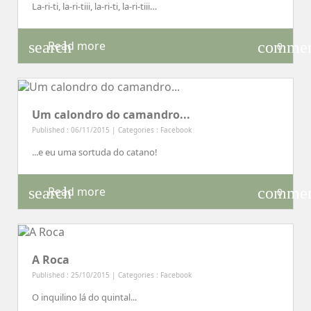
La-ri-ti, la-ri-tiii, la-ri-ti, la-ri-tiii…
search
comme
Read more
0
Um calondro do camandro...
Published : 06/11/2015 | Categories :
Facebook
...e eu uma sortuda do catano!
search
comme
Read more
0
A Roca
Published : 25/10/2015 | Categories :
Facebook
O inquilino lá do quintal...