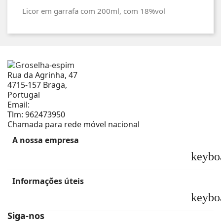
Licor em garrafa com 200ml, com 18%vol
Rua da Agrinha, 47
4715-157 Braga,
Portugal
Email:
geral@groselha-espim.com
Tlm:
962473950
Chamada para rede móvel nacional
A nossa empresa
keybo
Informações úteis
keybo
Siga-nos