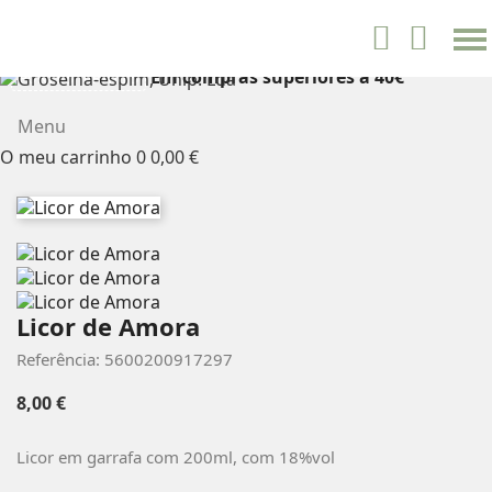
settings


Português
Em compras superiores a 40€
PORTES GRÁTIS
Menu
O meu carrinho
0
0,00 €
Licor de Amora
Referência: 5600200917297
8,00 €
Licor em garrafa com 200ml, com 18%vol