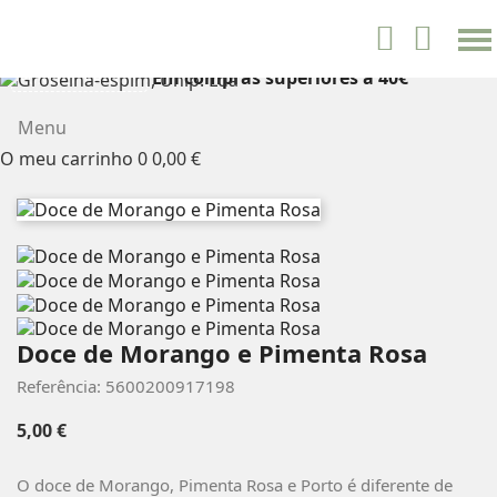
settings


Português
Em compras superiores a 40€
PORTES GRÁTIS
Menu
O meu carrinho
0
0,00 €
Doce de Morango e Pimenta Rosa
Referência: 5600200917198
5,00 €
O doce de Morango, Pimenta Rosa e Porto é diferente de