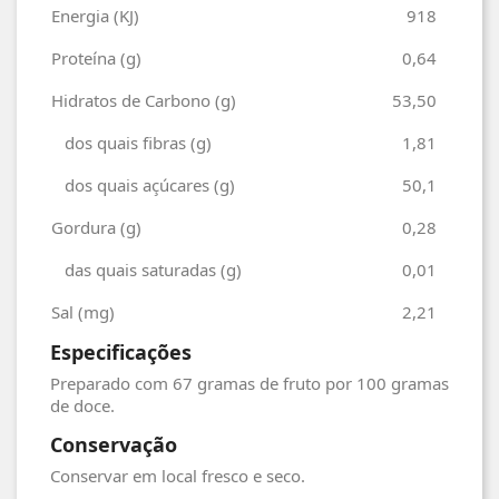
Energia (KJ)
918
Proteína (g)
0,64
Hidratos de Carbono (g)
53,50
dos quais fibras (g)
1,81
dos quais açúcares (g)
50,1
Gordura (g)
0,28
das quais saturadas (g)
0,01
Sal (mg)
2,21
Especificações
Preparado com 67 gramas de fruto por 100 gramas
de doce.
Conservação
Conservar em local fresco e seco.