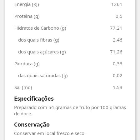
Energia (KJ)
1261
Proteína (g)
0,5
Hidratos de Carbono (g)
77,21
dos quais fibras (g)
2,46
dos quais açúcares (g)
71,26
Gordura (g)
0,33
das quais saturadas (g)
0,02
Sal (mg)
1,53
Especificações
Preparado com 54 gramas de fruto por 100 gramas
de doce.
Conservação
Conservar em local fresco e seco.