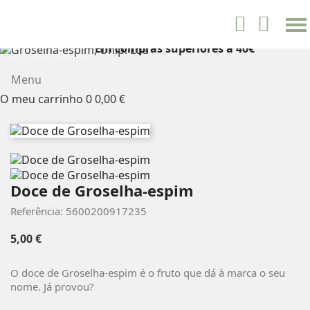
settings


Português
Em compras superiores a 40€
PORTES GRÁTIS
Menu
O meu carrinho
0
0,00 €
Doce de Groselha-espim
Referência: 5600200917235
5,00 €
O doce de Groselha-espim é o fruto que dá à marca o seu
nome. Já provou?