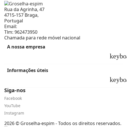
Rua da Agrinha, 47
4715-157 Braga,
Portugal
Email:
geral@groselha-espim.com
Tlm:
962473950
Chamada para rede móvel nacional
A nossa empresa
keybo
Informações úteis
keybo
Siga-nos
Facebook
YouTube
Instagram
2026 © Groselha-espim - Todos os direitos reservados.