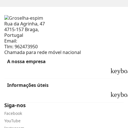
Rua da Agrinha, 47
4715-157 Braga,
Portugal
Email:
geral@groselha-espim.com
Tlm:
962473950
Chamada para rede móvel nacional
A nossa empresa
keybo
Informações úteis
keybo
Siga-nos
Facebook
YouTube