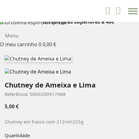
settings


Português
Em compras superiores a 40€
PORTES GRÁTIS
Menu
O meu carrinho
0
0,00 €
Chutney de Ameixa e Lima
Referência: 5600200917488
5,00 €
Chutney em frasco com 212ml/225g
Quantidade